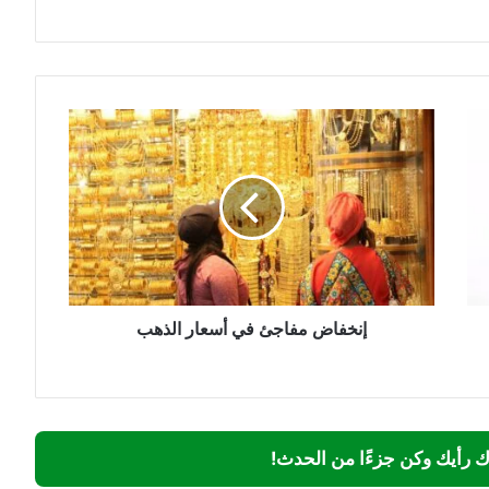
إنخفاض
مفاجئ
في
أسعار
الذهب
إنخفاض مفاجئ في أسعار الذهب
ك رأيك وكن جزءًا من الحدث!