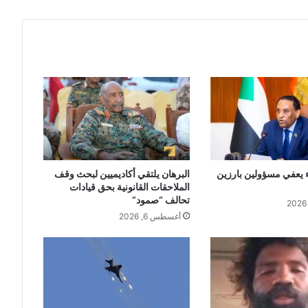
 يعفي مسؤولين بارزين
البرهان يلتقي أكاديميين لبحث وقف
الملاحقات القانونية بحق قيادات
تحالف “صمود”
أغسطس 6, 2026