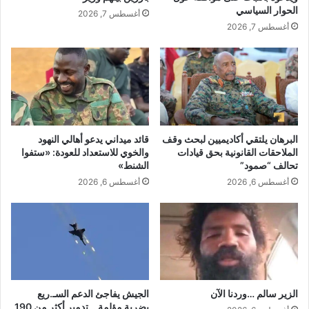
الحوار السياسي
أغسطس 7, 2026
أغسطس 7, 2026
البرهان يلتقي أكاديميين لبحث وقف
قائد ميداني يدعو أهالي النهود
الملاحقات القانونية بحق قيادات
والخوي للاستعداد للعودة: «ستفوا
تحالف “صمود”
الشنط»
أغسطس 6, 2026
أغسطس 6, 2026
الزير سالم …وردنا الآن
الجيش يفاجئ الدعم السـ.ريع
بضربة مؤلمة …تدمير أكثر من 190