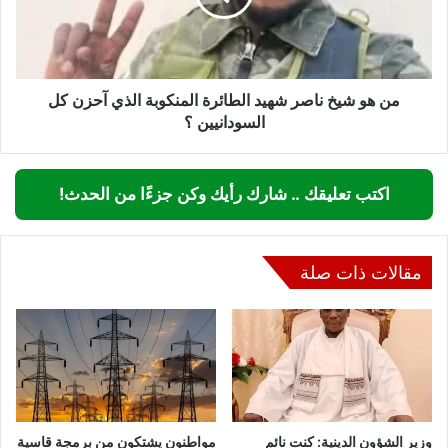
الطائرة
المنكوبة
الذي
آحزن
كل
من هو شيخ ناصر شهيد الطائرة المنكوبة الذي آحزن كل
السودانيين
السودانيين ؟
؟
اكتب تعليقك .. شارك رأيك وكن جزءًا من الحدث!
مقالات ذات صلة
وزير الشؤون الدينية: كنت نائم
مواطنون يشتكون من برمجة قاسية