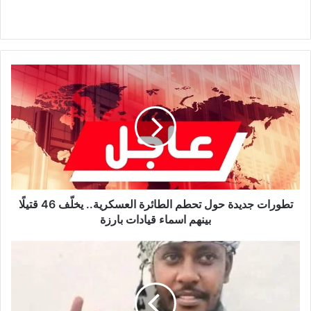
تطورات
جديدة
حول
تحطم
الطائرة
العسكرية..
يخلّف
46
قتيلًا
بينهم
تطورات جديدة حول تحطم الطائرة العسكرية.. يخلّف 46 قتيلًا
اسماء
بينهم اسماء قيادات بارزة
قيادات
بارزة
من
هو
شيخ
ناصر
شهيد