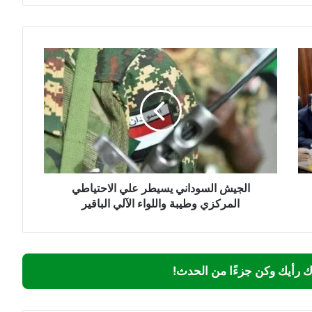
الجيش
السوداني
يسيطر
علي
الاحتياطي
المركزي
وطيبة
واللواء
الآلي
الباقير
الجيش السوداني يسيطر علي الاحتياطي
المركزي وطيبة واللواء الآلي الباقير
ك رأيك وكن جزءًا من الحدث!