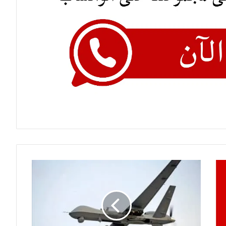
الدعم
السريع
يستهدف
بمسيرة
مدينة
كوستي