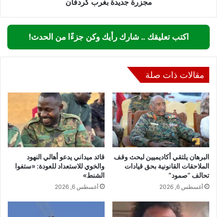
مجزرة جديدة بغرب كردفان
اكتب تعليقك .. شارك رأيك وكن جزءًا من الحدث!
مقالات ذات صلة
البرهان يلتقي أكاديميين لبحث وقف
قائد ميداني يدعو أهالي النهود
الملاحقات القانونية بحق قيادات
والخوي للاستعداد للعودة: «ستفوا
تحالف “صمود”
الشنط»
أغسطس 6, 2026
أغسطس 6, 2026