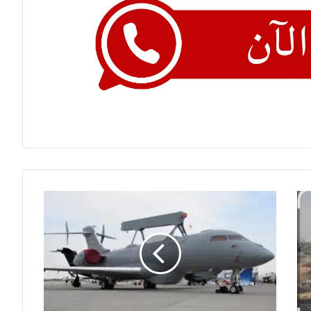
رصد
طائرة
على
ارتفاعات
عالية
لحظة
هجوم
المسيرات