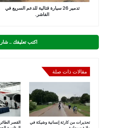
تدمير 26 سيارة قتالية للدعم السريع في
الفاشر.
اكتب تعليقك .. شار
مقالات ذات صلة
تحذيرات من كارثة إنسانية وشيكة في
القصر الطائر
ولاية سودانية
الرئاسية الجد