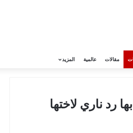
ات
مقالات
عالمية
المزيد
ا رد ناري لاختها