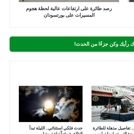
على
بورتسودان
رصد طائرة على ارتفاعات عالية لحظة هجوم
المسيرات على بورتسودان
ك رأيك وكن جزءًا من الحدث!
.. تفاصيل مذهلة للطائرة
حدث فلكي استثنائي.. الليلة تبدأ
يدة التي تسلمها ترامب
الظاهرة وغداً تبلغ ذروتها