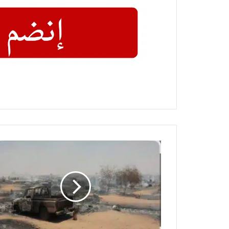
تدمير
26
سيارة
قتالية
للدعم
السريع
في
الفاشر.