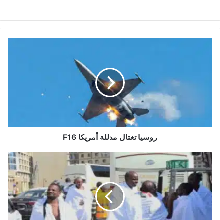
روسيا
تغتال
مدللة
أمريكا
F16
روسيا تغتال مدللة أمريكا F16
الوالي
يودع
الفوج
الأول
من
حجاج
ولاية