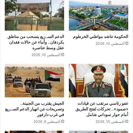
الحكومة تناشد مواطني الخرطوم
الدعم السـ.ريع ينسحب من مناطق
بكردفان.. وأنباء عن حالات فقدان
أغسطس 10, 2026
عقل وسط عناصره
أغسطس 10, 2026
عفو رئاسي مرتقب عن قيادات
الجيش يقترب من الجنينة..
«صمود».. تحركات لفتح الطريق
وتصريحات عن انهيار الدعم السـ.ريع
أمام حوار سوداني شامل
في غرب دارفور
أغسطس 10, 2026
أغسطس 9, 2026