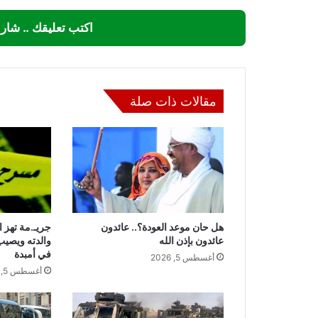
اكتب تعليقك .. شار
مقالات ذات صلة
هل حان موعد العودة؟.. عائدون
جريـ.مة تهز 
عائدون بإذن الله
والدته ويصيب
في أمبدة
أغسطس 5, 2026
أغسطس 5, 2026