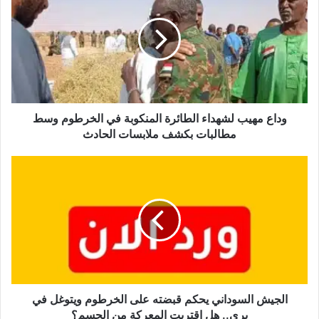
لشهداء
الطائرة
المنكوبة
في
الخرطوم
وسط
مطالبات
بكشف
وداع مهيب لشهداء الطائرة المنكوبة في الخرطوم وسط
ملابسات
مطالبات بكشف ملابسات الحادث
الحادث
الجيش
السوداني
يحكم
قبضته
على
الخرطوم
ويتوغل
في
بري..
هل
الجيش السوداني يحكم قبضته على الخرطوم ويتوغل في
اقتربت
بري.. هل اقتربت المعركة من الحسم؟