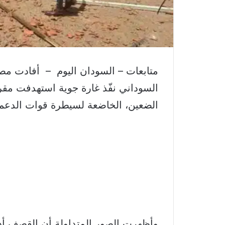
متابعات – السودان اليوم – أفادت مصا
السوداني نفّذ غارة جوية استهدفت مقر
الضعين، الخاضعة لسيطرة قوات الدعم 
وأظهرت الصور المتداولة أن القصف أدى