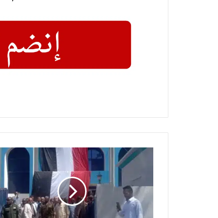
بنك
السودان
المركزي
يستأنف
نشاطه
في
ولاية