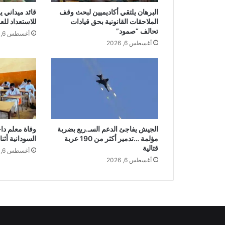
البرهان يلتقي أكاديميين لبحث وقف
قائد ميداني ي
الملاحقات القانونية بحق قيادات
للاستعداد لل
تحالف “صمود”
أغسطس 6, 2026
أغسطس 6, 2026
الجيش يفاجئ الدعم السـ.ريع بضربة
وفاة معلم دا
مؤلمة …تدمير أكثر من 190 عربة
السودانية أثنا
قتالية
أغسطس 6, 2026
أغسطس 6, 2026