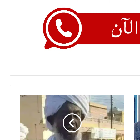
الموت
يغيب
أمام
وخطيب
مسجد
شهير