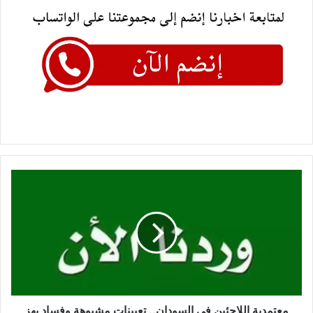
معتمدية
اللاجئين
في
السودان..
تعيينات
مشبوهة
وفساد
يهز
المؤسسات
معتمدية اللاجئين في السودان.. تعيينات مشبوهة وفساد يهز