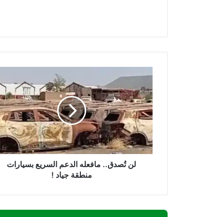
لن
تُصدق..
مافعله
الدعم
السريع
بسيارات
منطقة
جياد
!
لن تُصدق.. مافعله الدعم السريع بسيارات
منطقة جياد !