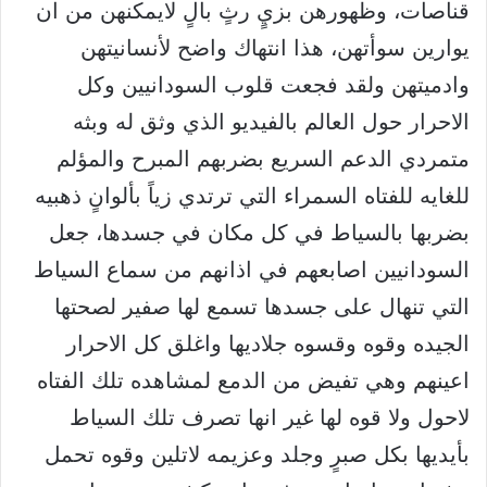
قناصات، وظهورهن بزيٍ رثٍ بالٍ لايمكنهن من ان
يوارين سوأتهن، هذا انتهاك واضح لأنسانيتهن
وادميتهن ولقد فجعت قلوب السودانيين وكل
الاحرار حول العالم بالفيديو الذي وثق له وبثه
متمردي الدعم السريع بضربهم المبرح والمؤلم
للغايه للفتاه السمراء التي ترتدي زياً بألوانٍ ذهبيه
بضربها بالسياط في كل مكان في جسدها، جعل
السودانيين اصابعهم في اذانهم من سماع السياط
التي تنهال على جسدها تسمع لها صفير لصحتها
الجيده وقوه وقسوه جلاديها واغلق كل الاحرار
اعينهم وهي تفيض من الدمع لمشاهده تلك الفتاه
لاحول ولا قوه لها غير انها تصرف تلك السياط
بأيديها بكل صبرٍ وجلد وعزيمه لاتلين وقوه تحمل