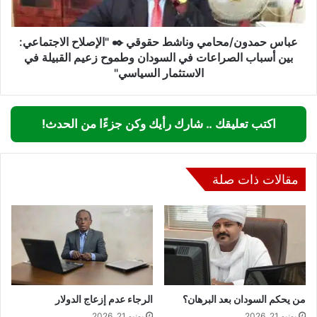
الاجتماعي:
بين
أسباب
عباس حمدون/محامي وناشط حقوقي ✒️ "الإصلاح الاجتماعي:
الصراعات
بين أسباب الصراعات في السودان وطموح زعيم القبيلة في
في
الاستثمار السياسي"
السودان
وطموح
زعيم
اكتب تعليقك .. شارك رأيك وكن جزءًا من الحدث!
القبيلة
في
الاستثمار
السياسي"
مقالات ذات صلة
من يحكم السودان بعد البرهان؟
الرجاء عدم إزعاج الدولار
يونيو 21, 2026
يونيو 21, 2026