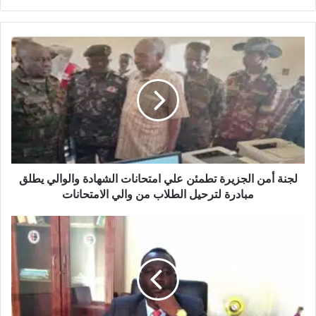
لجنة
أمن
الجزيرة
تطمئن
علي
امتحانات
الشهادة
والوالي
يطلق
مبادرة
لجنة أمن الجزيرة تطمئن علي امتحانات الشهادة والوالي يطلق
لترحيل
مبادرة لترحيل الطلاب من والي الامتحانات
الطلاب
من
عباس
والي
حمدون/
الامتحانات
محامي
وناشط
حقوقي
✒️
"الإصلاح