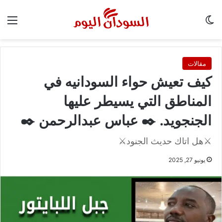
الوضع المظلم
الق
مقالات
كيف تعيش حواء السودانيه في
المناطق التي يسيطر عليها
الجنجويد. ✒️ عباس عبدالرحمن ✒️
⚔️هل اتاك حديث الجنود⚔️
يونيو 27, 2025